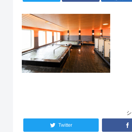
シ
Twitter