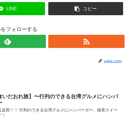
LINE
コピー
comをフォローする
yuka.com
食いだおれ旅】〜行列のできる台湾グルメにハンバ
〜
五反田！！ 行列のできる台湾グルメにハンバーガー、抹茶スイー
す！