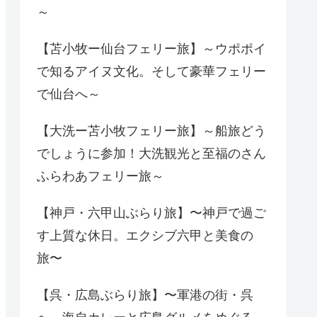
～
【苫小牧ー仙台フェリー旅】～ウポポイ
で知るアイヌ文化。そして豪華フェリー
で仙台へ～
【大洗ー苫小牧フェリー旅】～船旅どう
でしょうに参加！大洗観光と至福のさん
ふらわあフェリー旅～
【神戸・六甲山ぶらり旅】〜神戸で過ご
す上質な休日。エクシブ六甲と美食の
旅〜
【呉・広島ぶらり旅】〜軍港の街・呉