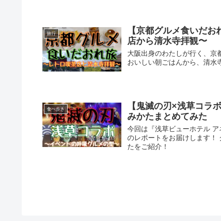
【京都グルメ食いだお
旅行
店から清水寺拝観〜
大阪出身のわたしが行く、京
おいしい朝ごはんから、清水
【鬼滅の刃×浅草コラ
食べ歩き
みかたまとめてみた
今回は『浅草ビューホテル ア
のレポートをお届けします！
たをご紹介！