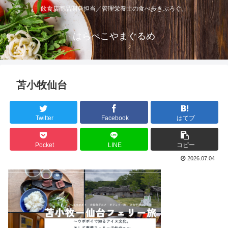
飲食店商品開発担当／管理栄養士の食べ歩きぶろぐ。
はらぺこやまぐるめ
苫小牧仙台
Twitter
Facebook
はてブ
Pocket
LINE
コピー
2026.07.04