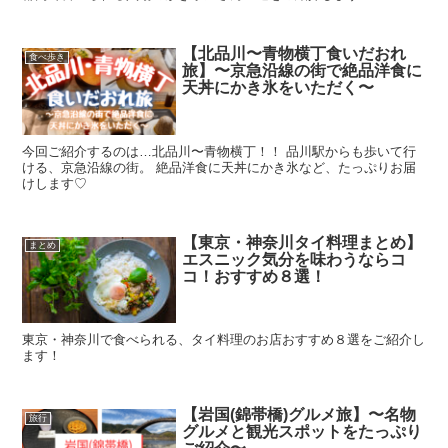
【北品川〜青物横丁食いだおれ
食べ歩き
旅】〜京急沿線の街で絶品洋食に
天丼にかき氷をいただく〜
今回ご紹介するのは…北品川〜青物横丁！！ 品川駅からも歩いて行
ける、京急沿線の街。 絶品洋食に天丼にかき氷など、たっぷりお届
けします♡
【東京・神奈川タイ料理まとめ】
まとめ
エスニック気分を味わうならコ
コ！おすすめ８選！
東京・神奈川で食べられる、タイ料理のお店おすすめ８選をご紹介し
ます！
【岩国(錦帯橋)グルメ旅】〜名物
旅行
グルメと観光スポットをたっぷり