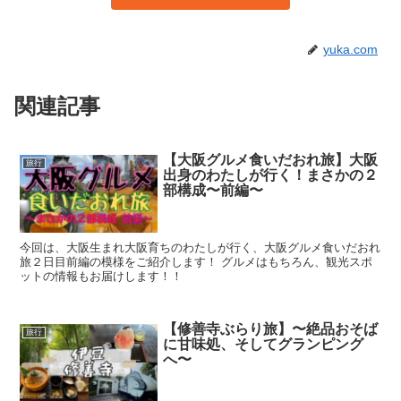
yuka.com
関連記事
【大阪グルメ食いだおれ旅】大阪
旅行
出身のわたしが行く！まさかの２
部構成〜前編〜
今回は、大阪生まれ大阪育ちのわたしが行く、大阪グルメ食いだおれ
旅２日目前編の模様をご紹介します！ グルメはもちろん、観光スポ
ットの情報もお届けします！！
【修善寺ぶらり旅】〜絶品おそば
旅行
に甘味処、そしてグランピング
へ〜