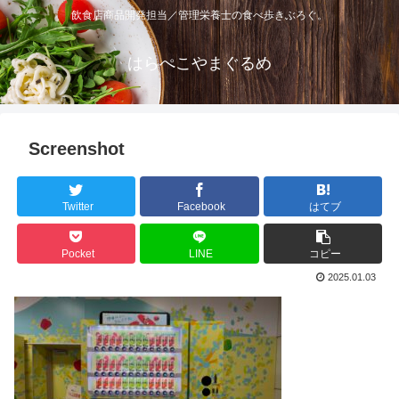
飲食店商品開発担当／管理栄養士の食べ歩きぶろぐ。
はらぺこやまぐるめ
Screenshot
Twitter
Facebook
はてブ
Pocket
LINE
コピー
2025.01.03