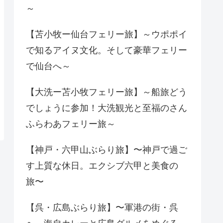
～
【苫小牧ー仙台フェリー旅】～ウポポイ
で知るアイヌ文化。そして豪華フェリー
で仙台へ～
【大洗ー苫小牧フェリー旅】～船旅どう
でしょうに参加！大洗観光と至福のさん
ふらわあフェリー旅～
【神戸・六甲山ぶらり旅】〜神戸で過ご
す上質な休日。エクシブ六甲と美食の
旅〜
【呉・広島ぶらり旅】〜軍港の街・呉