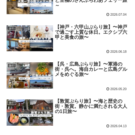
と至福のさんふらわあフェリー旅
～
2026.07.04
【神戸・六甲山ぶらり旅】〜神戸
旅行
で過ごす上質な休日。エクシブ六
甲と美食の旅〜
2026.06.18
【呉・広島ぶらり旅】〜軍港の
旅行
街・呉へ。海自カレーと広島グル
メをめぐる旅〜
2026.05.20
【敦賀ぶらり旅】〜海と歴史の
旅行
街・敦賀。静かに満たされる大人
の1日旅〜
2026.04.13