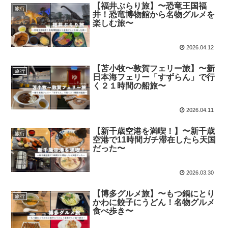
【福井ぶらり旅】〜恐竜王国福
旅行
井！恐竜博物館から名物グルメを
楽しむ旅〜
2026.04.12
【苫小牧〜敦賀フェリー旅】〜新
旅行
日本海フェリー「すずらん」で行
く２１時間の船旅〜
2026.04.11
【新千歳空港を満喫！】〜新千歳
旅行
空港で11時間ガチ滞在したら天国
だった〜
2026.03.30
【博多グルメ旅】〜もつ鍋にとり
旅行
かわに餃子にうどん！名物グルメ
食べ歩き〜