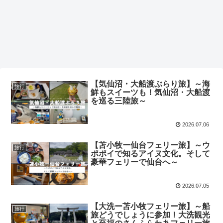
【気仙沼・大船渡ぶらり旅】～海
旅行
鮮もスイーツも！気仙沼・大船渡
を巡る三陸旅～
2026.07.06
【苫小牧ー仙台フェリー旅】～ウ
旅行
ポポイで知るアイヌ文化。そして
豪華フェリーで仙台へ～
2026.07.05
【大洗ー苫小牧フェリー旅】～船
旅行
旅どうでしょうに参加！大洗観光