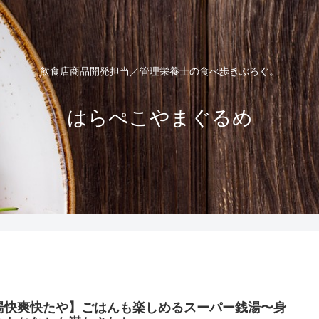
飲食店商品開発担当／管理栄養士の食べ歩きぶろぐ。
はらぺこやまぐるめ
湯快爽快たや】ごはんも楽しめるスーパー銭湯〜身