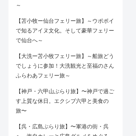
～
【苫小牧ー仙台フェリー旅】～ウポポイ
で知るアイヌ文化。そして豪華フェリー
で仙台へ～
【大洗ー苫小牧フェリー旅】～船旅どう
でしょうに参加！大洗観光と至福のさん
ふらわあフェリー旅～
【神戸・六甲山ぶらり旅】〜神戸で過ご
す上質な休日。エクシブ六甲と美食の
旅〜
【呉・広島ぶらり旅】〜軍港の街・呉