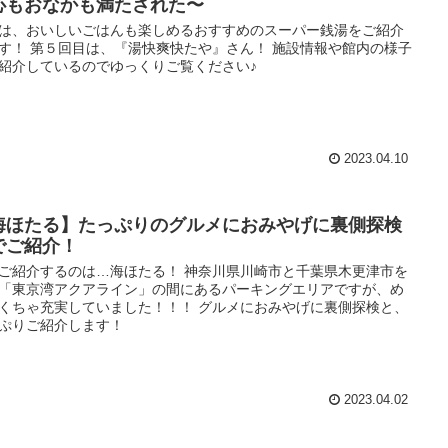
心もおなかも満たされた〜
は、おいしいごはんも楽しめるおすすめのスーパー銭湯をご紹介
す！ 第５回目は、『湯快爽快たや』さん！ 施設情報や館内の様子
紹介しているのでゆっくりご覧ください♪
2023.04.10
海ほたる】たっぷりのグルメにおみやげに裏側探検
でご紹介！
ご紹介するのは…海ほたる！ 神奈川県川崎市と千葉県木更津市を
「東京湾アクアライン」の間にあるパーキングエリアですが、め
くちゃ充実していました！！！ グルメにおみやげに裏側探検と、
ぷりご紹介します！
2023.04.02