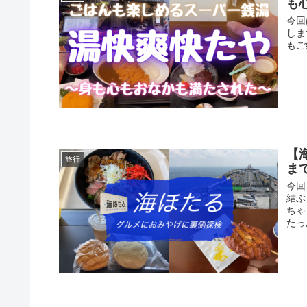
も
今回
しま
もご
【
旅行
ま
今回
結ぶ
ちゃ
たっ