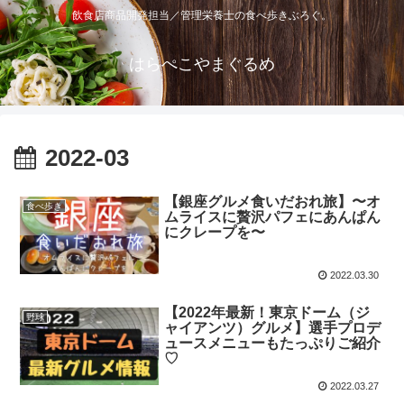
飲食店商品開発担当／管理栄養士の食べ歩きぶろぐ。
はらぺこやまぐるめ
2022-03
【銀座グルメ食いだおれ旅】〜オ
食べ歩き
ムライスに贅沢パフェにあんぱん
にクレープを〜
2022.03.30
【2022年最新！東京ドーム（ジ
野球
ャイアンツ）グルメ】選手プロデ
ュースメニューもたっぷりご紹介
♡
2022.03.27