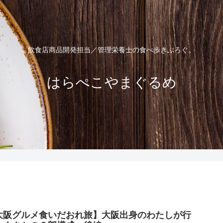
飲食店商品開発担当／管理栄養士の食べ歩きぶろぐ。
はらぺこやまぐるめ
大阪グルメ食いだおれ旅】大阪出身のわたしが行