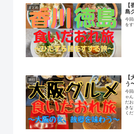
【
まとめ
島
今回
をす
【
旅行
う
今回
ゃん
だお
きな
くだ