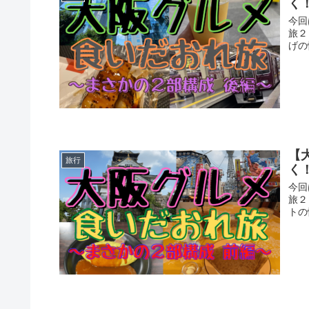
く
今回
旅２
げの
【
旅行
く
今回
旅２
トの