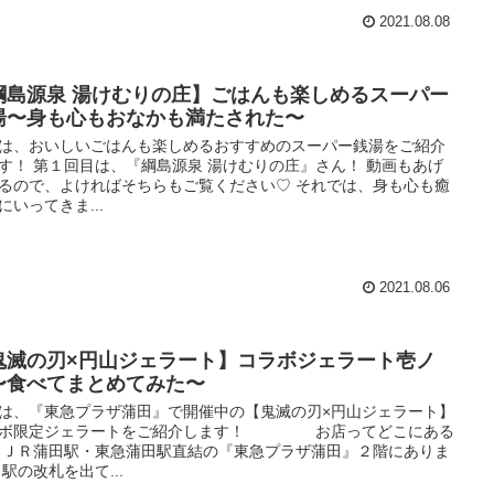
2021.08.08
綱島源泉 湯けむりの庄】ごはんも楽しめるスーパー
湯〜身も心もおなかも満たされた〜
は、おいしいごはんも楽しめるおすすめのスーパー銭湯をご紹介
す！ 第１回目は、『綱島源泉 湯けむりの庄』さん！ 動画もあげ
るので、よければそちらもご覧ください♡ それでは、身も心も癒
にいってきま...
2021.08.06
鬼滅の刃×円山ジェラート】コラボジェラート壱ノ
〜食べてまとめてみた〜
は、『東急プラザ蒲田』で開催中の【鬼滅の刃×円山ジェラート】
ラボ限定ジェラートをご紹介します！ お店ってどこにある
 ＪＲ蒲田駅・東急蒲田駅直結の『東急プラザ蒲田』２階にありま
 駅の改札を出て...