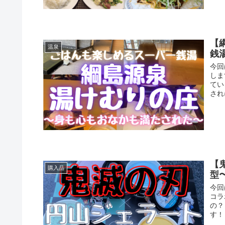
【
温泉
銭
今回
しま
てい
され
【
購入品
型
今回
コ
の？
す！