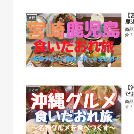
【
旅行
鹿
商品
介！
【
まとめ
だ
商品
す！