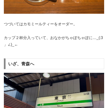
つづいてはカモミールティーをオーダー。
カップ２杯分入っていて、おなかがちゃぽちゃぽに…_(:3
」∠)_←
いざ、青森へ