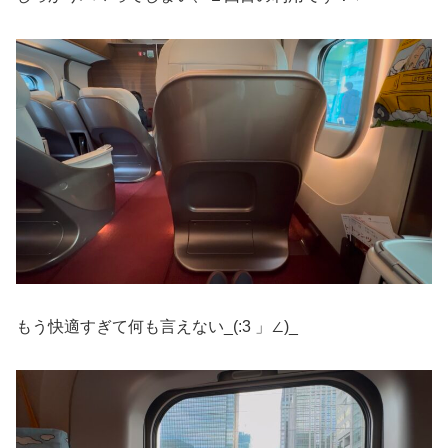
もう快適すぎて何も言えない_(:3 」∠)_