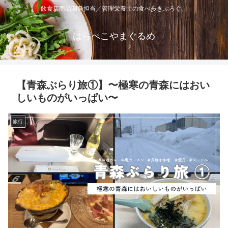
飲食店商品開発担当／管理栄養士の食べ歩きぶろぐ。
はらぺこやまぐるめ
【青森ぶらり旅①】〜極寒の青森にはおい
しいものがいっぱい〜
旅行