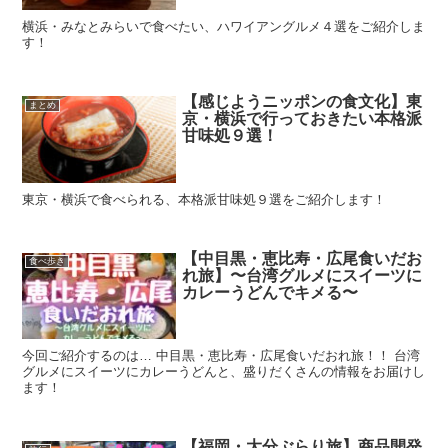
横浜・みなとみらいで食べたい、ハワイアングルメ４選をご紹介しま
す！
【感じようニッポンの食文化】東
まとめ
京・横浜で行っておきたい本格派
甘味処９選！
東京・横浜で食べられる、本格派甘味処９選をご紹介します！
【中目黒・恵比寿・広尾食いだお
食べ歩き
れ旅】〜台湾グルメにスイーツに
カレーうどんでキメる〜
今回ご紹介するのは… 中目黒・恵比寿・広尾食いだおれ旅！！ 台湾
グルメにスイーツにカレーうどんと、盛りだくさんの情報をお届けし
ます！
【福岡・大分ぶらり旅】商品開発