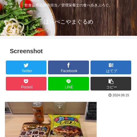
飲食店商品開発担当／管理栄養士の食べ歩きぶろぐ。
はらぺこやまぐるめ
Screenshot
Twitter
Facebook
はてブ
Pocket
LINE
コピー
2024.09.15