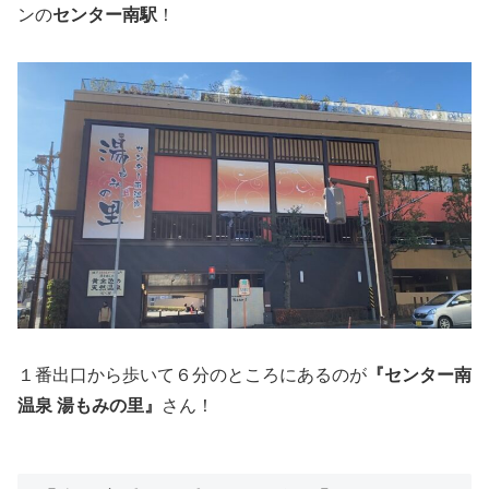
ンの
センター南駅
！
１番出口から歩いて６分のところにあるのが
『
センター南
温泉 湯もみの里
』
さん！