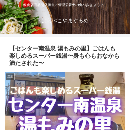
飲食店商品開発担当／管理栄養士の食べ歩きぶろぐ。
はらぺこやまぐるめ
【センター南温泉 湯もみの里】ごはんも
楽しめるスーパー銭湯〜身も心もおなかも
満たされた〜
温泉