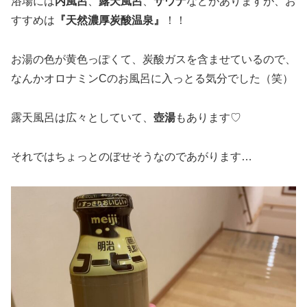
浴場には
内風呂
、
露天風呂
、
サウナ
などがありますが、お
すすめは
『天然濃厚炭酸温泉』
！！
お湯の色が黄色っぽくて、炭酸ガスを含ませているので、
なんかオロナミンCのお風呂に入っとる気分でした（笑）
露天風呂は広々としていて、
壺湯
もあります♡
それではちょっとのぼせそうなのであがります…