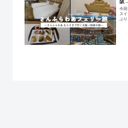
阪
今回
スイ
ぷり