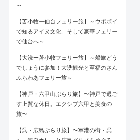
～
【苫小牧ー仙台フェリー旅】～ウポポイ
で知るアイヌ文化。そして豪華フェリー
で仙台へ～
【大洗ー苫小牧フェリー旅】～船旅どう
でしょうに参加！大洗観光と至福のさん
ふらわあフェリー旅～
【神戸・六甲山ぶらり旅】〜神戸で過ご
す上質な休日。エクシブ六甲と美食の
旅〜
【呉・広島ぶらり旅】〜軍港の街・呉