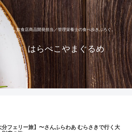
飲食店商品開発担当／管理栄養士の食べ歩きぶろぐ。
はらぺこやまぐるめ
大分フェリー旅】〜さんふらわあ むらさきで行く大