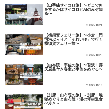
【山手線サイコロ旅】〜どこで何
旅行
をするかはサイコロとAIのみぞ知
る〜
2025.10.21
【横須賀フェリー旅】〜小倉・門
旅行
司港ぶらりと「それいゆ」で行く
横須賀フェリー旅〜
2025.10.20
【由布院・宇佐の旅】〜贅沢！露
旅行
天風呂付き客室と宇佐をめぐる〜
2025.10.19
【別府・由布院の旅】～別府・地
旅行
獄めぐりと由布院・湯の坪街道食
べ歩き～