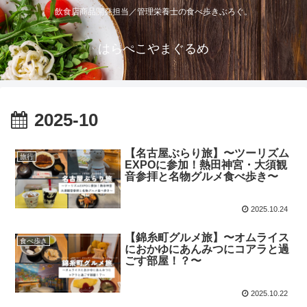
飲食店商品開発担当／管理栄養士の食べ歩きぶろぐ。
はらぺこやまぐるめ
2025-10
【名古屋ぶらり旅】〜ツーリズム
旅行
EXPOに参加！熱田神宮・大須観
音参拝と名物グルメ食べ歩き〜
2025.10.24
【錦糸町グルメ旅】〜オムライス
食べ歩き
におかゆにあんみつにコアラと過
ごす部屋！？〜
2025.10.22