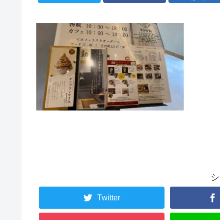
シ
Twitter