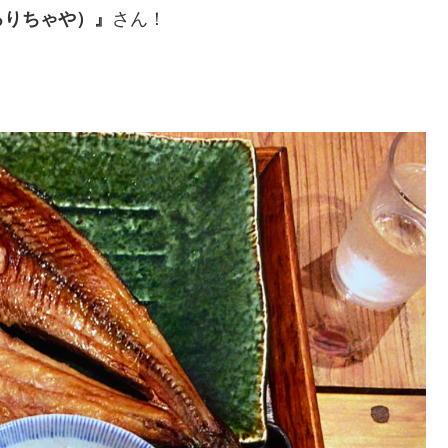
ろりちゃや）』
さん！