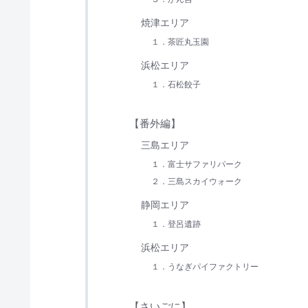
焼津エリア
１．茶匠丸玉園
浜松エリア
１．石松餃子
【番外編】
三島エリア
１．富士サファリパーク
２．三島スカイウォーク
静岡エリア
１．登呂遺跡
浜松エリア
１．うなぎパイファクトリー
【さいごに】