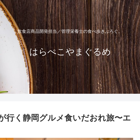
飲食店商品開発担当／管理栄養士の食べ歩きぶろぐ。
はらぺこやまぐるめ
が行く静岡グルメ食いだおれ旅〜エ