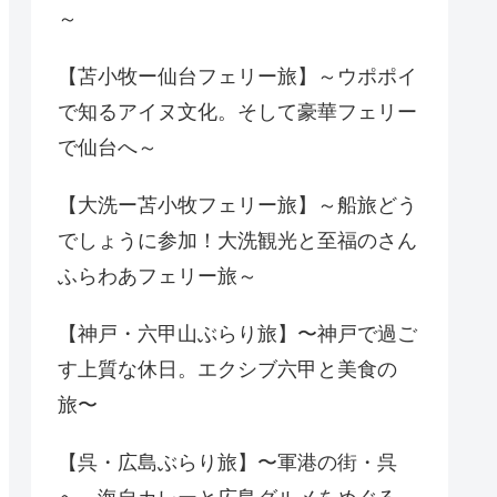
～
【苫小牧ー仙台フェリー旅】～ウポポイ
で知るアイヌ文化。そして豪華フェリー
で仙台へ～
【大洗ー苫小牧フェリー旅】～船旅どう
でしょうに参加！大洗観光と至福のさん
ふらわあフェリー旅～
【神戸・六甲山ぶらり旅】〜神戸で過ご
す上質な休日。エクシブ六甲と美食の
旅〜
【呉・広島ぶらり旅】〜軍港の街・呉