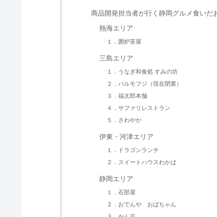
商品開発担当者が行く静岡グルメ食いだ
熱海エリア
１．囲炉茶屋
三島エリア
１．うなぎ和食処 すみの坊
２．パルモフジ（現在閉業）
３．福太郎本舗
４．サファリレストラン
５．さわやか
伊東・河津エリア
１．ドラゴンランチ
２．スイートハウスわかば
静岡エリア
１．石部屋
２．おでんや おばちゃん
３．かん吉