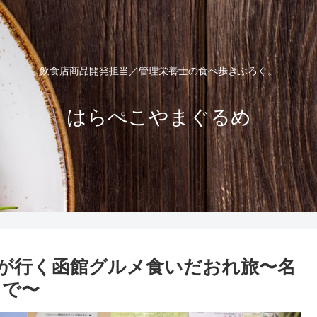
飲食店商品開発担当／管理栄養士の食べ歩きぶろぐ。
はらぺこやまぐるめ
が行く函館グルメ食いだおれ旅〜名
まで〜