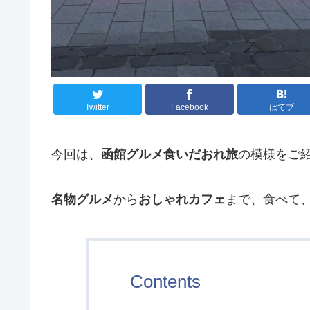
Twitter
Facebook
はてブ
今回は、
函館グルメ食いだおれ旅
の模様をご
名物グルメ
から
おしゃれカフェ
まで、食べて
Contents