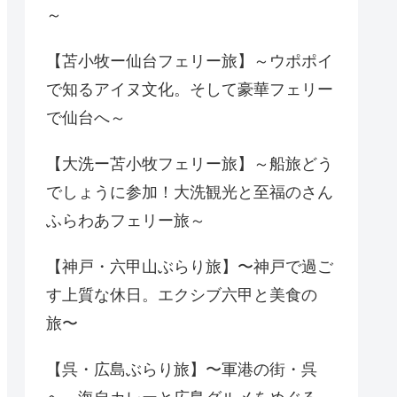
～
【苫小牧ー仙台フェリー旅】～ウポポイ
で知るアイヌ文化。そして豪華フェリー
で仙台へ～
【大洗ー苫小牧フェリー旅】～船旅どう
でしょうに参加！大洗観光と至福のさん
ふらわあフェリー旅～
【神戸・六甲山ぶらり旅】〜神戸で過ご
す上質な休日。エクシブ六甲と美食の
旅〜
【呉・広島ぶらり旅】〜軍港の街・呉