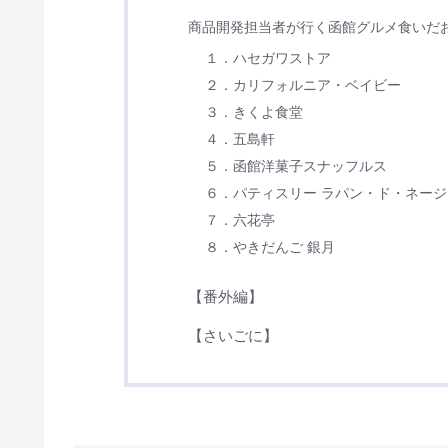
商品開発担当者が行く函館グルメ食いだ
１．ハセガワストア
２．カリフォルニア・ベイビー
３．きくよ食堂
４．五島軒
５．函館洋菓子スナッフルス
６．パティスリー ラパン・ド・ネージ
７．六花亭
８．やきだんご 銀月
【番外編】
【さいごに】