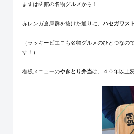
まずは函館の名物グルメから！
赤レンガ倉庫群を抜けた通りに、
ハセガワス
（ラッキーピエロも名物グルメのひとつなの
す！）
看板メニューの
やきとり弁当
は、４０年以上