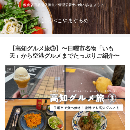
飲食店商品開発担当／管理栄養士の食べ歩きぶろぐ。
はらぺこやまぐるめ
【高知グルメ旅③】〜日曜市名物「いも
天」から空港グルメまでたっぷりご紹介〜
旅行