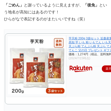
「ごめん」
と謝っているように見えますが、
「後免」
とい
う地名が高知にはあるのです！
ひらがなで表記するのがまたいいですね（笑）
芋天粉 200g 3袋セット 近森産
高知 芋 いも 粉 いもてん いも
天ぷら粉 てんぷら粉 天ぷら て
てんこ 父の日 プレゼント ギフ
価格：1,274円（税込、送料無料
(2024/7/15時点)
楽