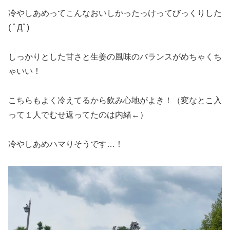
冷やしあめってこんなおいしかったっけってびっくりした
( ﾟДﾟ)
しっかりとした甘さと生姜の風味のバランスがめちゃくち
ゃいい！
こちらもよく冷えてるから飲み心地がよき！（変なとこ入
って１人でむせ返ってたのは内緒←）
冷やしあめハマりそうです…！