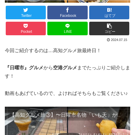
Twitter
Facebook
はてブ
Pocket
LINE
コピー
2024.07.15
今回ご紹介するのは…高知グルメ旅最終日！
『日曜市』グルメ
から
空港グルメ
までたっぷりご紹介しま
す！
動画もあげているので、よければそちらもご覧ください♪
【高知グルメ旅③】〜日曜市名物「いも天」から空港グルメまでたっぷりご紹介〜