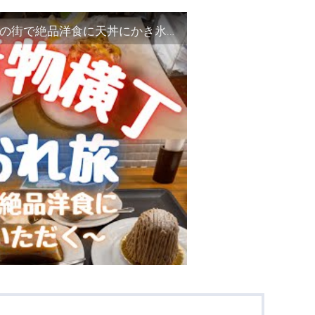
【北品川〜青物横丁食いだおれ旅】〜京急沿線の街で絶品洋食に天丼にかき氷をいただく〜