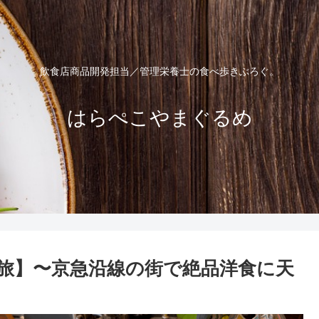
飲食店商品開発担当／管理栄養士の食べ歩きぶろぐ。
はらぺこやまぐるめ
旅】〜京急沿線の街で絶品洋食に天