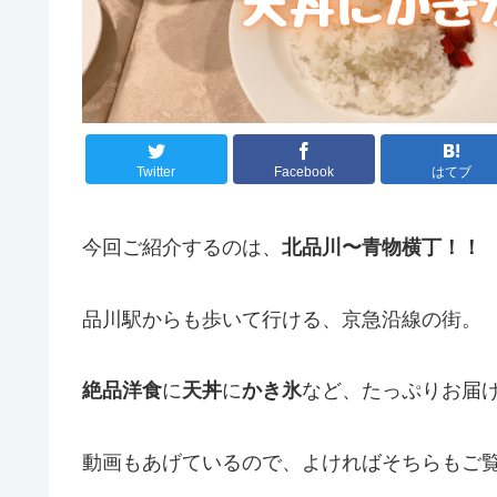
Twitter
Facebook
はてブ
今回ご紹介するのは、
北品川〜青物横丁！！
品川駅からも歩いて行ける、京急沿線の街。
絶品洋食
に
天丼
に
かき氷
など、たっぷりお届
動画もあげているので、よければそちらもご覧