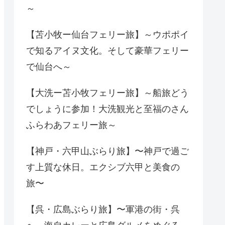
～
【苫小牧ー仙台フェリー旅】～ウポポイ
で知るアイヌ文化。そして豪華フェリー
で仙台へ～
【大洗ー苫小牧フェリー旅】～船旅どう
でしょうに参加！大洗観光と至福のさん
ふらわあフェリー旅～
【神戸・六甲山ぶらり旅】〜神戸で過ご
す上質な休日。エクシブ六甲と美食の
旅〜
【呉・広島ぶらり旅】〜軍港の街・呉