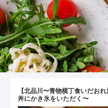
【北品川〜青物横丁食いだおれ
丼にかき氷をいただく〜