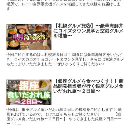
場所で、レトロ自動販売機グルメを堪能してきた模様をお届けしま
す！
【札幌グルメ旅③】〜豪華海鮮丼
旅行
にロイズタウン見学と空港グルメ
を堪能〜
今回ご紹介するのは…札幌旅３日目！ 朝食には豪華海鮮丼をいただ
き、ロイズカカオチョコレートタウンを見学し、さらには空港グルメ
もたっぷりいただきました！ ぜひゆっくりご覧ください♪
【銀座グルメを食べつくす！】商
食べ歩き
品開発担当者が行く銀座グルメ食
いだおれ旅〜２日目〜
今回は、銀座グルメ食いだおれ旅２日目の模様をご紹介します！ 動
画もあげているので、よければそちらもご覧ください♪ 【銀
座グルメ食いだおれ旅〜２日目〜】 やってきました銀座２日目ーー
ー！！...