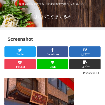
飲食店商品開発担当／管理栄養士の食べ歩きぶろぐ。
はらぺこやまぐるめ
Screenshot
Twitter
Facebook
はてブ
Pocket
LINE
コピー
2026.05.14