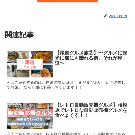
yuka.com
関連記事
【尾道グルメ旅②】〜グルメに観
旅行
光に船にも乗れる街、それが尾
道〜
今回ご紹介するのは…尾道の旅２日目！ まだまだおいしいもの探し
て散策。 なんと船にも乗っちゃいます！！
【レトロ自動販売機グルメ】相模
食べ歩き
原でレトロな自動販売機グルメを
食べまくる！！
今回ご紹介するのは、レトロ自動販売機グルメ！！ 相模原のとある