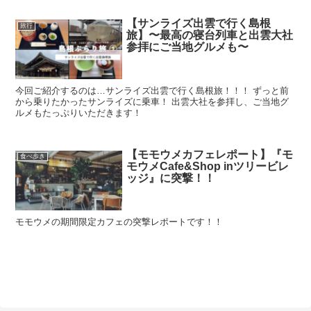
【サンライズ出雲で行く島根
旅行
旅】〜最高の寝台列車と出雲大社
参拝にご当地グルメも〜
今回ご紹介するのは…サンライズ出雲で行く島根旅！！！ ずっと前
から乗りたかったサンライズに乗車！ 出雲大社を参拝し、ご当地グ
ルメもたっぷりいただきます！
【モモウメカフェレポート】『モ
食べ歩き
モウメCafe&Shop inツリービレ
ッジ』に突撃！！
モモウメの期間限定カフェの突撃レポートです！！