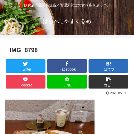
飲食店商品開発担当／管理栄養士の食べ歩きぶろぐ。
はらぺこやまぐるめ
IMG_8798
Twitter
Facebook
はてブ
Pocket
LINE
コピー
2026.05.07