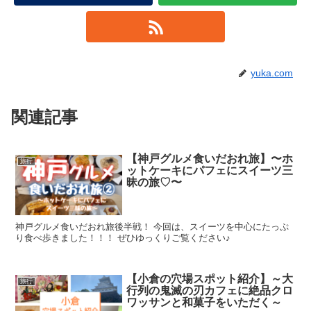
yuka.com
関連記事
【神戸グルメ食いだおれ旅】〜ホ
旅行
ットケーキにパフェにスイーツ三
昧の旅♡〜
神戸グルメ食いだおれ旅後半戦！ 今回は、スイーツを中心にたっぷ
り食べ歩きました！！！ ぜひゆっくりご覧ください♪
【小倉の穴場スポット紹介】～大
旅行
行列の鬼滅の刃カフェに絶品クロ
ワッサンと和菓子をいただく～