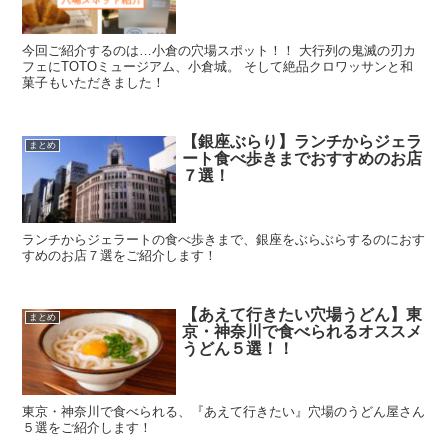
今回ご紹介するのは…小倉の穴場スポット！！ 大行列の鬼滅の刃カ
フェにTOTOミュージアム、小倉城。 そして絶品クロワッサンと和
菓子もいただきました！
【銀座ぶらり】ランチからジェラ
まとめ
ート食べ歩きまでおすすめのお店
７選！
ランチからジェラートの食べ歩きまで、銀座をぶらぶらするのにおす
すめのお店７選をご紹介します！
【あえて行きたい穴場うどん】東
まとめ
京・神奈川で食べられるオススメ
うどん５選！！
東京・神奈川で食べられる、『あえて行きたい』穴場のうどん屋さん
５選をご紹介します！