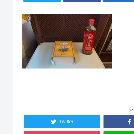
シ
Twitter