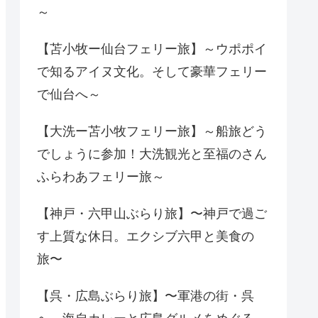
～
【苫小牧ー仙台フェリー旅】～ウポポイ
で知るアイヌ文化。そして豪華フェリー
で仙台へ～
【大洗ー苫小牧フェリー旅】～船旅どう
でしょうに参加！大洗観光と至福のさん
ふらわあフェリー旅～
【神戸・六甲山ぶらり旅】〜神戸で過ご
す上質な休日。エクシブ六甲と美食の
旅〜
【呉・広島ぶらり旅】〜軍港の街・呉