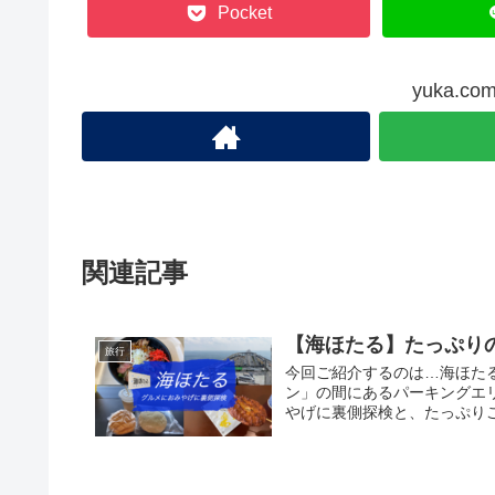
Pocket
yuka.
関連記事
【海ほたる】たっぷり
旅行
今回ご紹介するのは…海ほた
ン」の間にあるパーキングエ
やげに裏側探検と、たっぷり