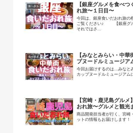
【銀座グルメを食べつ
食べ歩き
れ旅〜１日目〜
今回は、銀座食いだおれ旅の
ご覧ください♪ 【銀座グル
それではさ...
【みなとみらい・中華
食べ歩き
プヌードルミュージア
今回お届けするのは…みなと
カップヌードルミュージアム
【宮崎・鹿児島グルメ
旅行
おれ旅〜グルメと観光
商品開発担当者が行く、宮崎
ットの情報もお届けします！