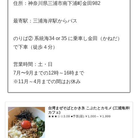
住所：神奈川県三浦市南下浦町金田982
最寄駅：三浦海岸駅からバス
のりば② 系統海34 or 35 に乗車し金田（かねだ）
で下車（徒歩４分）
営業時間：土・日
7月〜9月までの12時～16時まで
※11月～4月までの間はお休み
台湾まぜそばとかき氷 こぶたとカモメ (三浦海岸/
カフェ)
★★★☆☆3.09 ■予算(昼):￥1,000～￥1,999