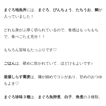
まぐろ地魚丼
には、
まぐろ
、
びんちょう
、
たちうお
、
鯛
が
入っていました！
どれも身がぶ厚く切られているので、食感はもっちもち
で、食べごたえ充分！！
もちろん旨味もたっぷりです♡
ごはん
は、硬めに炊かれていて、ほどけもよいです♪
釜揚しらす蕎麦
は、麺が細めでコシがあり、甘めのおつゆ
もよき♡
まぐろ珍味３種
は、
まぐろ魚卵煮
、
白子
、
角煮
の３種類。