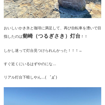
おいしいかき氷と珈琲に満足して、再び自転車を漕いで目
剱崎（つるぎさき）灯台
指したのは
！！
しかし迷って灯台見つけられんかった！！！←
すぐ近くにいるはずやのにな…
リアル灯台下暗しやん…( ﾟдﾟ)