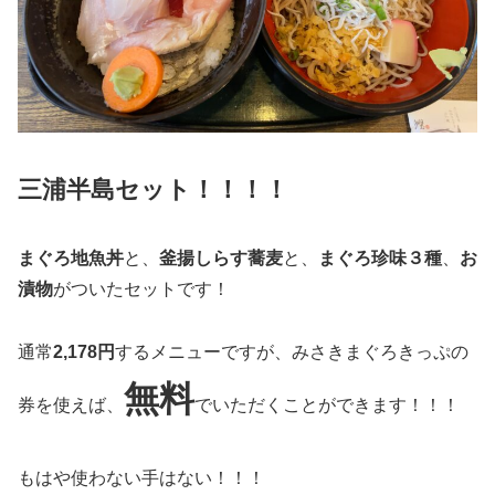
三浦半島セット！！！！
まぐろ地魚丼
と、
釜揚しらす蕎麦
と、
まぐろ珍味３種
、
お
漬物
がついたセットです！
通常
2,178円
するメニューですが、みさきまぐろきっぷの
無料
券を使えば、
でいただくことができます！！！
もはや使わない手はない！！！