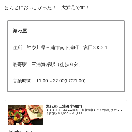
ほんとにおいしかった！！大満足です！！
海わ屋
住所：神奈川県三浦市南下浦町上宮田3333-1
最寄駅：三浦海岸駅（徒歩６分）
営業時間：11:00～22:00(LO21:00)
海わ屋 (三浦海岸/海鮮)
★★★☆☆3.44 ■★宴会・慶事法事★ご予約承ります★ ■
予算(夜):￥1,000～￥1,999
tabelog.com