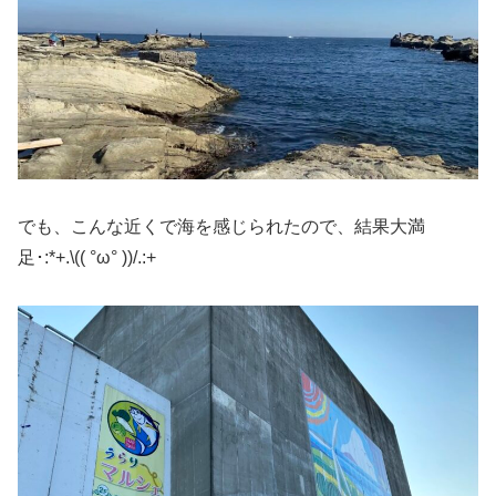
でも、こんな近くで海を感じられたので、結果大満
足･:*+.\(( °ω° ))/.:+