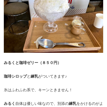
みるくと珈琲ゼリー（８５０円）
珈琲シロップ
と
練乳
がついてきます♪
氷はふわふわ系で、キーンときません！
みるく
自体は優しい味なので、別添の
練乳
をかけるのがよ