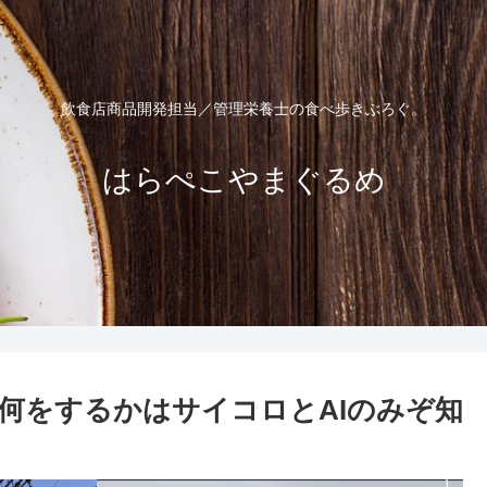
飲食店商品開発担当／管理栄養士の食べ歩きぶろぐ。
はらぺこやまぐるめ
何をするかはサイコロとAIのみぞ知