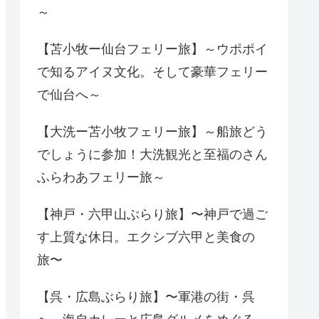
～
【苫小牧ー仙台フェリー旅】～ウポポイ
で知るアイヌ文化。そして豪華フェリー
で仙台へ～
【大洗ー苫小牧フェリー旅】～船旅どう
でしょうに参加！大洗観光と至福のさん
ふらわあフェリー旅～
【神戸・六甲山ぶらり旅】〜神戸で過ご
す上質な休日。エクシブ六甲と美食の
旅〜
【呉・広島ぶらり旅】〜軍港の街・呉