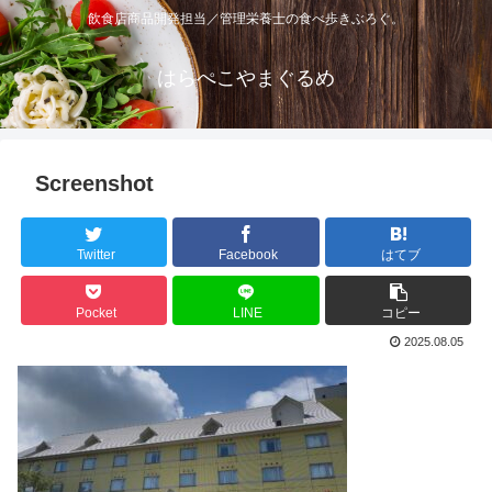
飲食店商品開発担当／管理栄養士の食べ歩きぶろぐ。
はらぺこやまぐるめ
Screenshot
Twitter
Facebook
はてブ
Pocket
LINE
コピー
2025.08.05