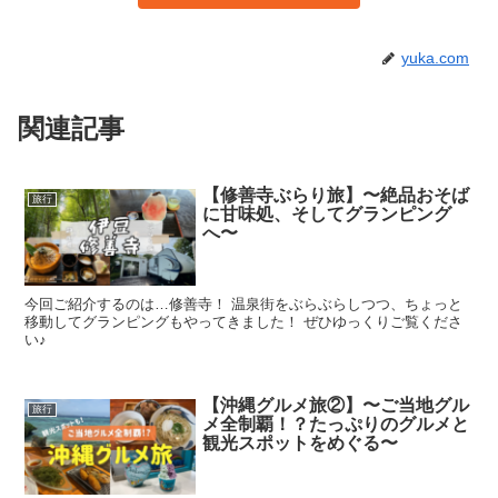
yuka.com
関連記事
【修善寺ぶらり旅】〜絶品おそば
旅行
に甘味処、そしてグランピング
へ〜
今回ご紹介するのは…修善寺！ 温泉街をぶらぶらしつつ、ちょっと
移動してグランピングもやってきました！ ぜひゆっくりご覧くださ
い♪
【沖縄グルメ旅②】〜ご当地グル
旅行
メ全制覇！？たっぷりのグルメと
観光スポットをめぐる〜