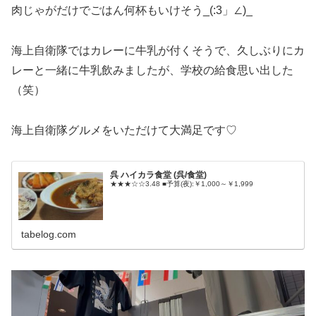
肉じゃがだけでごはん何杯もいけそう_(:3」∠)_
海上自衛隊ではカレーに牛乳が付くそうで、久しぶりにカ
レーと一緒に牛乳飲みましたが、学校の給食思い出した
（笑）
海上自衛隊グルメをいただけて大満足です♡
呉 ハイカラ食堂 (呉/食堂)
★★★☆☆3.48 ■予算(夜):￥1,000～￥1,999
tabelog.com