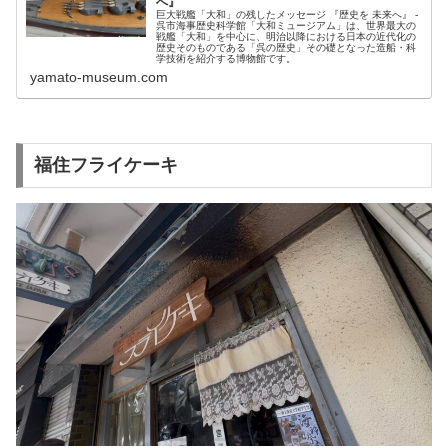
へ』
巨大戦艦「大和」の残したメッセージ 『歴史を 未来へ』 -
呉市海事歴史科学館「大和ミュージアム」は、世界最大の
戦艦「大和」を中心に、明治以降における日本の近代化の
歴史そのものである「呉の歴史」その礎となった造船・科
学技術を紹介する博物館です。
yamato-museum.com
福住フライケーキ