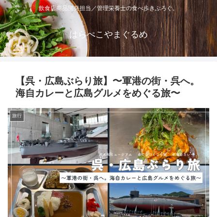
飲食店商品開発担当／管理栄養士の食べ歩きぶろぐ。
はらぺこやまぐるめ
【呉・広島ぶらり旅】〜軍港の街・呉へ。
海自カレーと広島グルメをめぐる旅〜
旅行