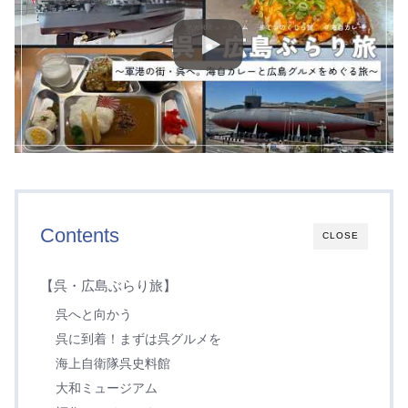
Contents
CLOSE
【呉・広島ぶらり旅】
呉へと向かう
呉に到着！まずは呉グルメを
海上自衛隊呉史料館
大和ミュージアム