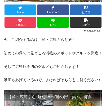
Twitter
Facebook
はてブ
Pocket
LINE
コピー
2026.05.20
今回ご紹介するのは、呉・広島ぶらり旅！
初めての呉では見どころ満載のスポットやグルメを満喫！
そして広島駅周辺のグルメもご紹介します！
動画もあげているので、よければそちらもご覧ください♪
【呉・広島ぶらり旅】〜軍港の街・呉へ。海自カレーと広島グルメをめぐる旅〜