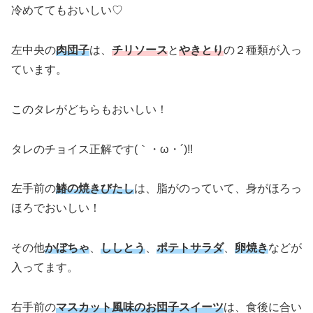
冷めててもおいしい♡
左中央の
肉団子
は、
チリソース
と
やきとり
の２種類が入っ
ています。
このタレがどちらもおいしい！
タレのチョイス正解です(｀・ω・´)!!
左手前の
鰆の焼きびたし
は、脂がのっていて、身がほろっ
ほろでおいしい！
その他
かぼちゃ
、
ししとう
、
ポテトサラダ
、
卵焼き
などが
入ってます。
右手前の
マスカット風味のお団子スイーツ
は、食後に合い