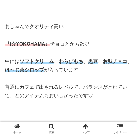
おしゃんでクオリティ高い！！！
『I☆YOKOHAMA』
チョコとか素敵♡
中には
ソフトクリーム
、
わらびもち
、
黒豆
、
お麩チョコ
、
ほうじ茶シロップ
が入っています。
普通にカフェで出されるレベルで、バランスがとれてい
て、どのアイテムもおいしかったです♡
ホーム
検索
トップ
サイドバー