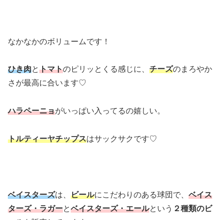
なかなかのボリュームです！
ひき肉
と
トマト
のピリッとくる感じに、
チーズ
のまろやか
さが最高に合います♡
ハラペーニョ
がいっぱい入ってるの嬉しい。
トルティーヤチップス
はサックサクです♡
ベイスターズ
は、
ビール
にこだわりのある球団で、
ベイス
ターズ・ラガー
と
ベイスターズ・エール
という
２種類のビ