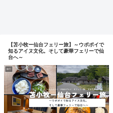
【苫小牧ー仙台フェリー旅】～ウポポイで
知るアイヌ文化。そして豪華フェリーで仙
台へ～
旅行