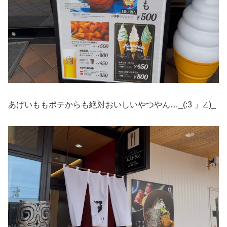
あげいももポテからも絶対おいしいやつやん…_(:3 」∠)_