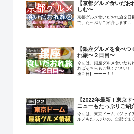
【京都グルメ食いだお
旅行
しむ〜
京都グルメ食いだおれ旅２日
で、たっぷりご紹介します♡
【銀座グルメを食べつ
食べ歩き
れ旅〜２日目〜
今回は、銀座グルメ食いだお
ればそちらもご覧ください♪
座２日目ーーー！！...
【2022年最新！東京
野球
ニューもたっぷりご紹
今回は、東京ドーム（ジャイ
ルメもたっぷりの、全部で１