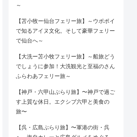
～
【苫小牧ー仙台フェリー旅】～ウポポイ
で知るアイヌ文化。そして豪華フェリー
で仙台へ～
【大洗ー苫小牧フェリー旅】～船旅どう
でしょうに参加！大洗観光と至福のさん
ふらわあフェリー旅～
【神戸・六甲山ぶらり旅】〜神戸で過ご
す上質な休日。エクシブ六甲と美食の
旅〜
【呉・広島ぶらり旅】〜軍港の街・呉