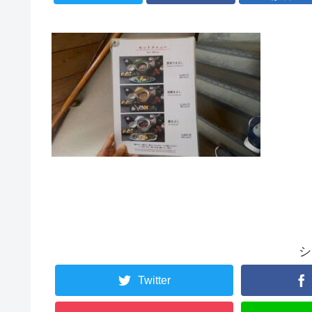
シ
Twitter