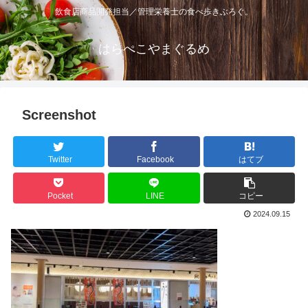
飲食店商品開発担当／管理栄養士の食べ歩きぶろぐ。
はらぺこやまぐるめ
Screenshot
Twitter
Facebook
はてブ
Pocket
LINE
コピー
2024.09.15