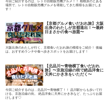
今回ご紹介するのは、レトロ自動販売機グルメ！！ 相模原のとある
場所で、レトロ自動販売機グルメを堪能してきた模様をお届けしま
す！
【京都グルメ食いだおれ旅】大阪
旅行
出身のわたしが京都進出！〜最終
日まさかの食べ放題〜
大阪出身のわたしが行く、京都食いだおれ旅の模様をご紹介！ 後編
は、おすすめランチや食べ歩きスポットをお届けします！
【北品川〜青物横丁食いだおれ
食べ歩き
旅】〜京急沿線の街で絶品洋食に
天丼にかき氷をいただく〜
今回ご紹介するのは…北品川〜青物横丁！！ 品川駅からも歩いて行
ける、京急沿線の街。 絶品洋食に天丼にかき氷など、たっぷりお届
けします♡