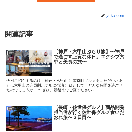
yuka.com
関連記事
【神戸・六甲山ぶらり旅】〜神戸
旅行
で過ごす上質な休日。エクシブ六
甲と美食の旅〜
今回ご紹介するのは…神戸・六甲山！ 南京町グルメをいただいたあ
とは六甲山の会員制ホテルに宿泊！ はたして、どんな時間を過ごせ
たのでしょうか！？ ぜひ、最後までご覧ください♪
【長崎・佐世保グルメ】商品開発
旅行
担当者が行く佐世保グルメ食いだ
おれ旅〜２日目〜