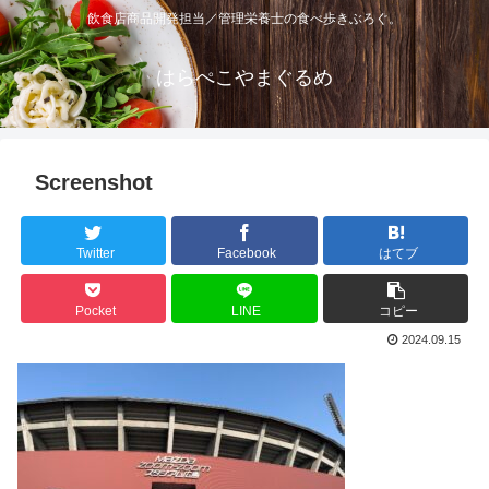
飲食店商品開発担当／管理栄養士の食べ歩きぶろぐ。
はらぺこやまぐるめ
Screenshot
Twitter
Facebook
はてブ
Pocket
LINE
コピー
2024.09.15