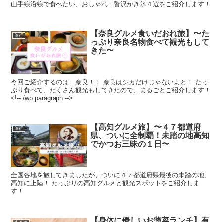
山手線沿線で食べたい、おしゃれ・贅沢かき氷４選をご紹介します！
【奈良グルメ食いだおれ旅】〜た
旅行
っぷり奈良名物食べて観光もして
きた〜
今回ご紹介するのは…奈良！！ 奈良はシカだけじゃないよと！ たっ
ぷり食べて、たくさん観光もしてきたので、まるごとご紹介します！
<!-- /wp:paragraph -->
【高知グルメ旅】〜４７都道府
旅行
県、ついに全制覇！未踏の地高知
でかつお三昧の１日〜
全国各地を旅してきましたが、ついに４７都道府県最後の未踏の地、
高知に上陸！ たっぷりの高知グルメと観光スポットをご紹介しま
す！
【身体に優しいお惣菜ランチ】有
まとめ