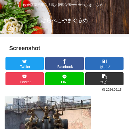
飲食店商品開発担当／管理栄養士の食べ歩きぶろぐ。
はらぺこやまぐるめ
Screenshot
Twitter
Facebook
はてブ
Pocket
LINE
コピー
2024.09.15