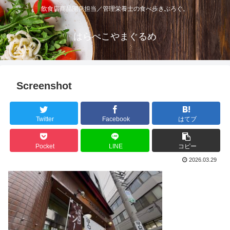
飲食店商品開発担当／管理栄養士の食べ歩きぶろぐ。
はらぺこやまぐるめ
Screenshot
Twitter
Facebook
はてブ
Pocket
LINE
コピー
2026.03.29