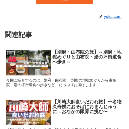
yuka.com
関連記事
【別府・由布院の旅】～別府・地
旅行
獄めぐりと由布院・湯の坪街道食
べ歩き～
今回ご紹介するのは…別府・由布院！ 別府の地獄めぐりから由布
院・湯の坪街道食べ歩きなど、たっぷりお届けします！
【川崎大師食いだおれ旅】〜名物
食べ歩き
久寿餅におそばにおまんじゅう
に…おなかの限界に挑む〜