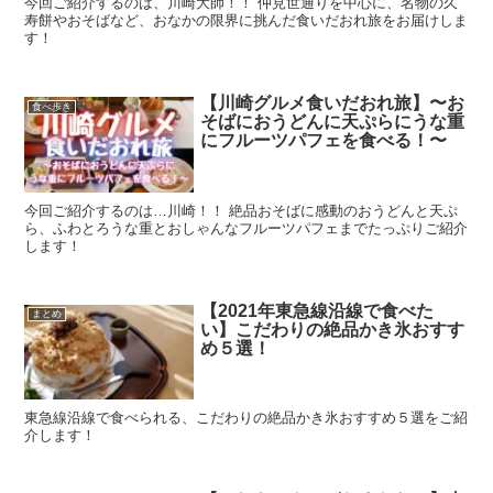
今回ご紹介するのは、川崎大師！！ 仲見世通りを中心に、名物の久
寿餅やおそばなど、おなかの限界に挑んだ食いだおれ旅をお届けしま
す！
【川崎グルメ食いだおれ旅】〜お
食べ歩き
そばにおうどんに天ぷらにうな重
にフルーツパフェを食べる！〜
今回ご紹介するのは…川崎！！ 絶品おそばに感動のおうどんと天ぷ
ら、ふわとろうな重とおしゃんなフルーツパフェまでたっぷりご紹介
します！
【2021年東急線沿線で食べた
まとめ
い】こだわりの絶品かき氷おすす
め５選！
東急線沿線で食べられる、こだわりの絶品かき氷おすすめ５選をご紹
介します！