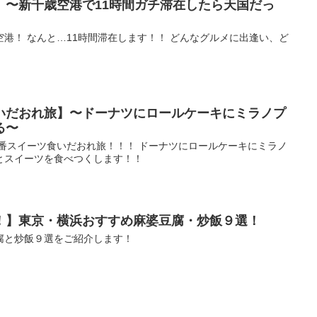
】〜新千歳空港で11時間ガチ滞在したら天国だっ
港！ なんと…11時間滞在します！！ どんなグルメに出逢い、ど
いだおれ旅】〜ドーナツにロールケーキにミラノプ
る〜
十番スイーツ食いだおれ旅！！！ ドーナツにロールケーキにミラノ
とスイーツを食べつくします！！
！】東京・横浜おすすめ麻婆豆腐・炒飯９選！
腐と炒飯９選をご紹介します！