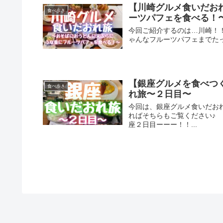
【川崎グルメ食いだお
食べ歩き
ーツパフェを食べる！
今回ご紹介するのは…川崎！
ゃんなフルーツパフェまでた
【銀座グルメを食べつ
食べ歩き
れ旅〜２日目〜
今回は、銀座グルメ食いだお
ればそちらもご覧ください♪
座２日目ーーー！！...