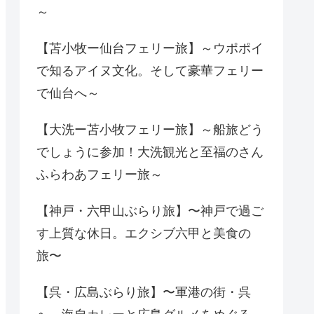
～
【苫小牧ー仙台フェリー旅】～ウポポイ
で知るアイヌ文化。そして豪華フェリー
で仙台へ～
【大洗ー苫小牧フェリー旅】～船旅どう
でしょうに参加！大洗観光と至福のさん
ふらわあフェリー旅～
【神戸・六甲山ぶらり旅】〜神戸で過ご
す上質な休日。エクシブ六甲と美食の
旅〜
【呉・広島ぶらり旅】〜軍港の街・呉