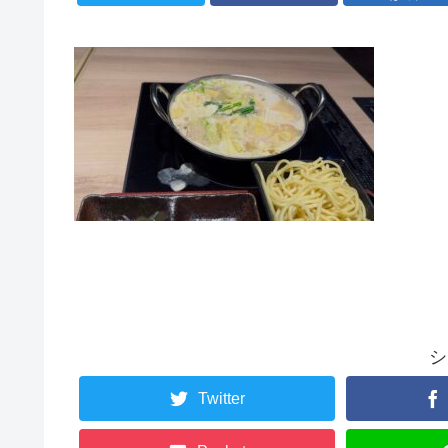
シ
Twitter