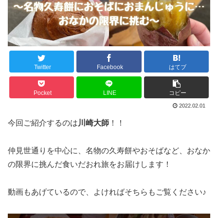
Twitter
Facebook
はてブ
Pocket
LINE
コピー
2022.02.01
今回ご紹介するのは
川崎大師
！！
仲見世通りを中心に、名物の久寿餅やおそばなど、おなか
の限界に挑んだ食いだおれ旅をお届けします！
動画もあげているので、よければそちらもご覧ください♪