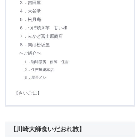
３．吉田屋
４．大谷堂
５．松月庵
６．つぼ焼き芋 甘い和
７．みかど冨士原商店
８．肉は松坂屋
〜ご紹介〜
１．珈琲茶房 餅陣 住吉
２．住吉屋総本店
３．屋台メシ
【さいごに】
【川崎大師食いだおれ旅】