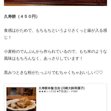
久寿餅（４５０円）
食感はかためで、もちもちというよりさくっと歯が入る感
じ！
小麦粉のでんぷんから作られているので、もち米のような
風味はもちろんなく、あっさりしています！
黒みつときな粉がたっぷりでむちゃくちゃおいしい♡♡
久寿餅本舗 住吉 (川崎大師/和菓子)
★★★☆☆3.62 ■予算(夜):～￥999