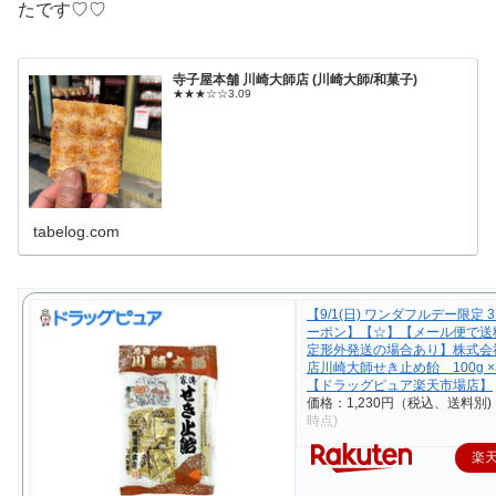
たです♡♡
寺子屋本舗 川崎大師店 (川崎大師/和菓子)
★★★☆☆3.09
tabelog.com
【9/1(日) ワンダフルデー限定 
ーポン】【☆】【メール便で送
定形外発送の場合あり】株式会
店川崎大師せき止め飴 100g 
【ドラッグピュア楽天市場店】
価格：1,230円（税込、送料別)
時点)
楽