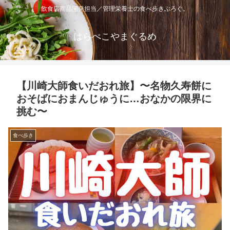
飲食店商品開発担当／管理栄養士の食べ歩きぶろぐ。
はらぺこやまぐるめ
【川崎大師食いだおれ旅】〜名物久寿餅に
おそばにおまんじゅうに…おなかの限界に
挑む〜
食べ歩き