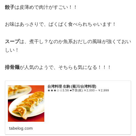
餃子
は皮薄めで肉汁がすごい！！
お味はあっさりで、ぱくぱく食べられちゃいます！
スープ
は、煮干し？なのか魚系おだしの風味が強くておい
しい！
排骨麺
が人気のようで、そちらも気になる！！！
台湾料理 生駒 (菊川/台湾料理)
★★★☆☆3.56 ■予算(夜):￥2,000～￥2,999
tabelog.com