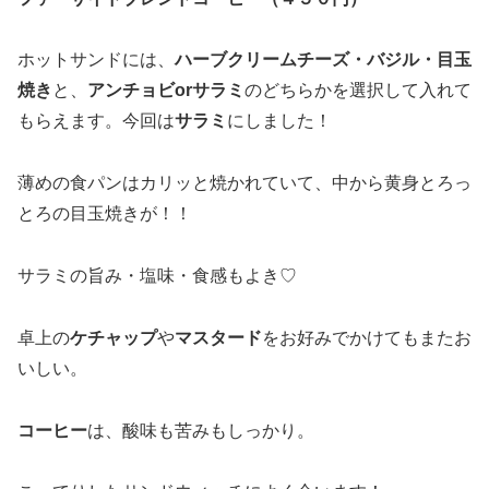
ホットサンドには、
ハーブクリームチーズ・バジル・目玉
焼き
と、
アンチョビorサラミ
のどちらかを選択して入れて
もらえます。今回は
サラミ
にしました！
薄めの食パンはカリッと焼かれていて、中から黄身とろっ
とろの目玉焼きが！！
サラミの旨み・塩味・食感もよき♡
卓上の
ケチャップ
や
マスタード
をお好みでかけてもまたお
いしい。
コーヒー
は、酸味も苦みもしっかり。