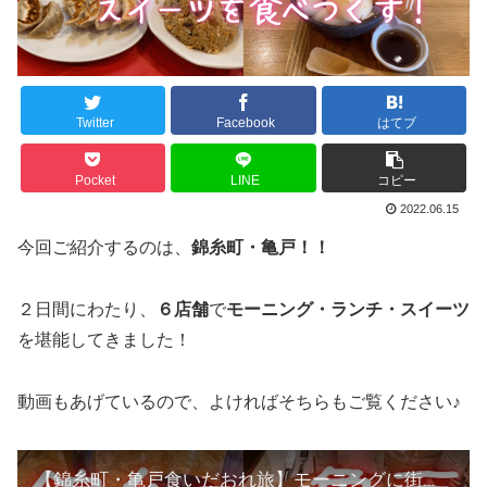
Twitter
Facebook
はてブ
Pocket
LINE
コピー
2022.06.15
今回ご紹介するのは、
錦糸町・亀戸！！
２日間にわたり、
６店舗
で
モーニング・ランチ・スイーツ
を堪能してきました！
動画もあげているので、よければそちらもご覧ください♪
【錦糸町・亀戸食いだおれ旅】モーニングに街中華にスイーツを食べつくす！