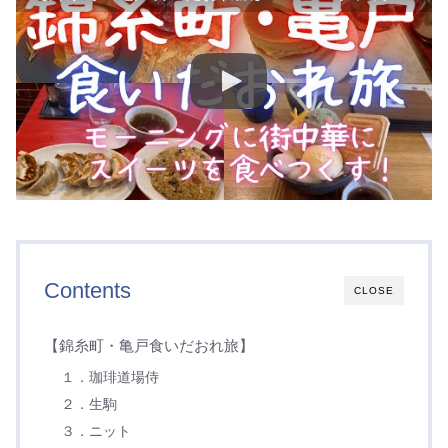
Contents
CLOSE
【錦糸町・亀戸食いだおれ旅】
１．珈琲道場侍
２．生駒
３．ニット