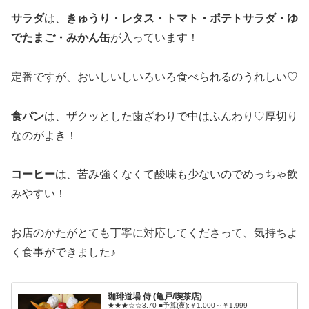
サラダ
は、
きゅうり・レタス・トマト・ポテトサラダ・ゆ
でたまご・みかん缶
が入っています！
定番ですが、おいしいしいろいろ食べられるのうれしい♡
食パン
は、ザクッとした歯ざわりで中はふんわり♡厚切り
なのがよき！
コーヒー
は、苦み強くなくて酸味も少ないのでめっちゃ飲
みやすい！
お店のかたがとても丁寧に対応してくださって、気持ちよ
く食事ができました♪
珈琲道場 侍 (亀戸/喫茶店)
★★★☆☆3.70 ■予算(夜):￥1,000～￥1,999