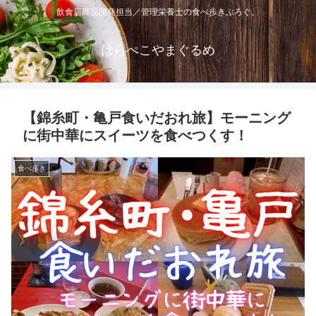
飲食店商品開発担当／管理栄養士の食べ歩きぶろぐ。
はらぺこやまぐるめ
【錦糸町・亀戸食いだおれ旅】モーニング
に街中華にスイーツを食べつくす！
食べ歩き