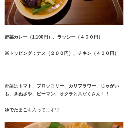
野菜カレー（1,100円）、ラッシー（４００円）
※トッピング：ナス（２００円）、チキン（４００円）
野菜は
トマト
、
ブロッコリー
、
カリフラワー
、
じゃがい
も
、
きぬさや
、
ピーマン
、
オクラ
と具だくさん！！
ゆでたまご
も入ってます♡