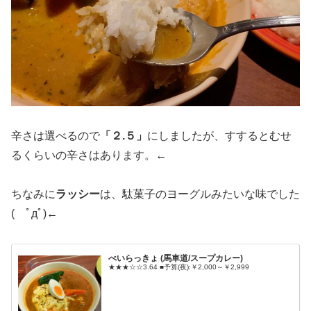
辛さは選べるので
「２.５」
にしましたが、すするとむせ
るくらいの辛さはあります。←
ちなみに
ラッシー
は、駄菓子のヨーグルみたいな味でした
( ﾟдﾟ)←
べいらっきょ (馬車道/スープカレー)
★★★☆☆3.64 ■予算(夜):￥2,000～￥2,999