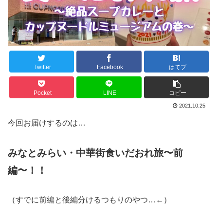
Twitter
Facebook
はてブ
Pocket
LINE
コピー
2021.10.25
今回お届けするのは…
みなとみらい・中華街食いだおれ旅〜前
編〜！！
（すでに前編と後編分けるつもりのやつ…←）