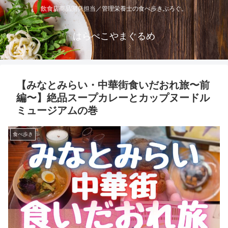
飲食店商品開発担当／管理栄養士の食べ歩きぶろぐ。
はらぺこやまぐるめ
【みなとみらい・中華街食いだおれ旅〜前
編〜】絶品スープカレーとカップヌードル
ミュージアムの巻
食べ歩き