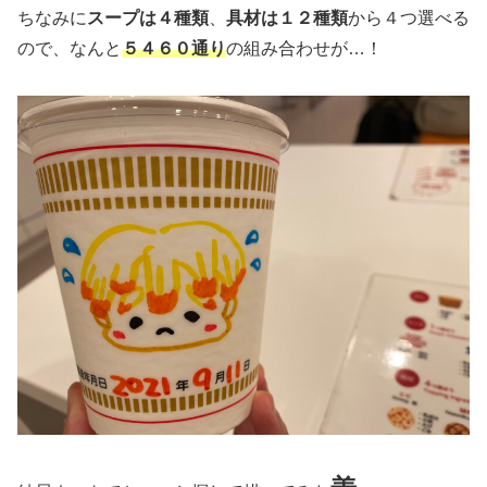
ちなみに
スープは４種類
、
具材は１２種類
から４つ選べる
ので、なんと
５４６０通り
の組み合わせが…！