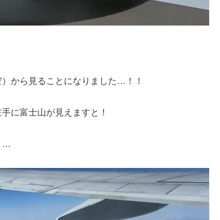
空）から見ることになりました…！！
左手に富士山が見えますと！
と…