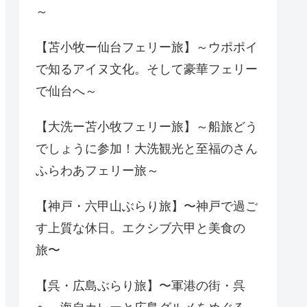
～
【苫小牧ー仙台フェリー旅】～ウポポイ
で知るアイヌ文化。そして豪華フェリー
で仙台へ～
【大洗ー苫小牧フェリー旅】～船旅どう
でしょうに参加！大洗観光と至福のさん
ふらわあフェリー旅～
【神戸・六甲山ぶらり旅】〜神戸で過ご
す上質な休日。エクシブ六甲と美食の
旅〜
【呉・広島ぶらり旅】〜軍港の街・呉