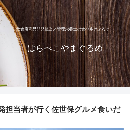
飲食店商品開発担当／管理栄養士の食べ歩きぶろぐ。
はらぺこやまぐるめ
発担当者が行く佐世保グルメ食いだ