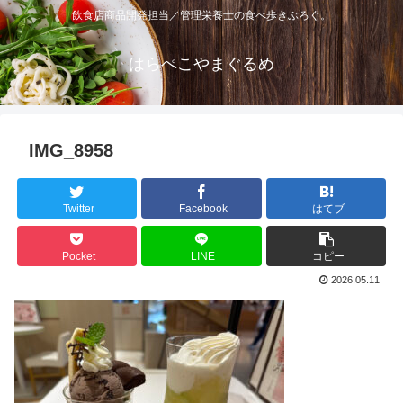
飲食店商品開発担当／管理栄養士の食べ歩きぶろぐ。
はらぺこやまぐるめ
IMG_8958
Twitter
Facebook
はてブ
Pocket
LINE
コピー
2026.05.11