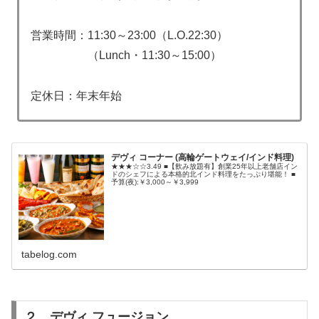
営業時間：11:30～23:00（L.O.22:30）
（Lunch・11:30～15:00）
定休日：年末年始
デヴィ コーナー (高輪ゲートウェイ/インド料理)
★★★☆☆3.49 ■【飲み放題有】創業25年以上老舗店イン
ドのシェフによる本格的北インド料理をたっぷり堪能！ ■
予算(夜):￥3,000～￥3,999
tabelog.com
２．デヴィ フュージョン