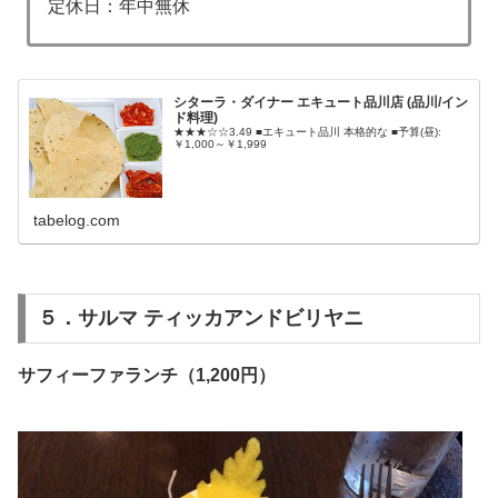
定休日：年中無休
シターラ・ダイナー エキュート品川店 (品川/イン
ド料理)
★★★☆☆3.49 ■エキュート品川 本格的な ■予算(昼):
￥1,000～￥1,999
tabelog.com
５．サルマ ティッカアンドビリヤニ
サフィーファランチ（1,200円）