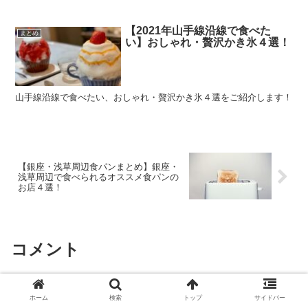
【2021年山手線沿線で食べた
まとめ
い】おしゃれ・贅沢かき氷４選！
山手線沿線で食べたい、おしゃれ・贅沢かき氷４選をご紹介します！
【銀座・浅草周辺食パンまとめ】銀座・
浅草周辺で食べられるオススメ食パンの
お店４選！
コメント
コメントを書き込む
ホーム
検索
トップ
サイドバー