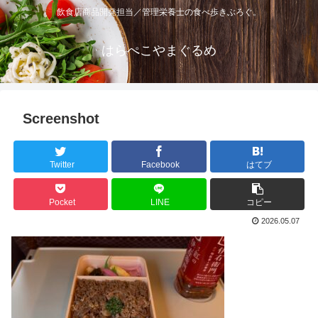
飲食店商品開発担当／管理栄養士の食べ歩きぶろぐ。
はらぺこやまぐるめ
Screenshot
Twitter
Facebook
はてブ
Pocket
LINE
コピー
2026.05.07