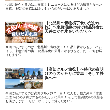
今回ご紹介するのは…青森！！ ニュースになるほどの積雪となった
青森。 極寒の青森にはおいしいものがいっぱいありました…
【北品川〜青物横丁食いだおれ
食べ歩き
旅】〜京急沿線の街で絶品洋食に
天丼にかき氷をいただく〜
今回ご紹介するのは…北品川〜青物横丁！！ 品川駅からも歩いて行
ける、京急沿線の街。 絶品洋食に天丼にかき氷など、たっぷりお届
けします♡
【高知グルメ旅②】〜時代の夜明
旅行
けのものがたりに乗車！そして桂
浜へ〜
今回ご紹介するのは高知グルメ旅２日目！ なんと、観光列車「志国
土佐 時代の夜明けのものがたり」に乗車！ そして桂浜散策の模様も
お届けします！ ぜひ、ゆっくりご覧ください♪