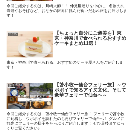
今回ご紹介するのは、川崎大師！！ 仲見世通りを中心に、名物の久
寿餅やおそばなど、おなかの限界に挑んだ食いだおれ旅をお届けしま
す！
【ちょっと自分にご褒美を】東
まとめ
京・神奈川で食べられるおすすめ
ケーキまとめ11選！
東京・神奈川で食べられる、おすすめのケーキ屋さんをご紹介しま
す！
【苫小牧ー仙台フェリー旅】～ウ
旅行
ポポイで知るアイヌ文化。そして
豪華フェリーで仙台へ～
今回ご紹介するのは…苫小牧ー仙台フェリー旅！ フェリーで苫小牧
に到着し、ウポポイを訪れたのち再びフェリーで仙台へ！ グルメに
観光にフェリーの様子をたっぷりご紹介します！ ぜひ最後までゆっ
くりご覧ください♪