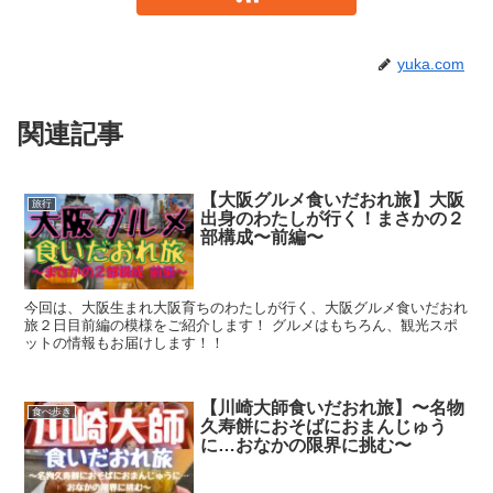
yuka.com
関連記事
【大阪グルメ食いだおれ旅】大阪
旅行
出身のわたしが行く！まさかの２
部構成〜前編〜
今回は、大阪生まれ大阪育ちのわたしが行く、大阪グルメ食いだおれ
旅２日目前編の模様をご紹介します！ グルメはもちろん、観光スポ
ットの情報もお届けします！！
【川崎大師食いだおれ旅】〜名物
食べ歩き
久寿餅におそばにおまんじゅう
に…おなかの限界に挑む〜