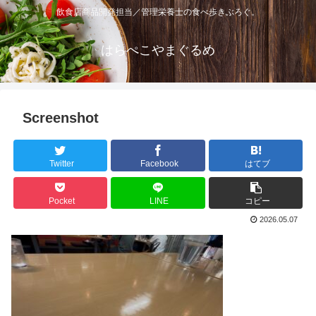
飲食店商品開発担当／管理栄養士の食べ歩きぶろぐ。
はらぺこやまぐるめ
Screenshot
Twitter
Facebook
はてブ
Pocket
LINE
コピー
2026.05.07