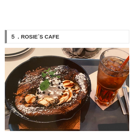
５．
ROSIE´S CAFE