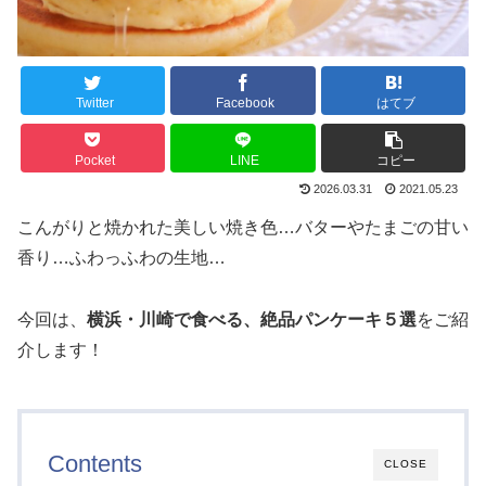
Twitter
Facebook
はてブ
Pocket
LINE
コピー
2026.03.31
2021.05.23
こんがりと焼かれた美しい焼き色…バターやたまごの甘い
香り…ふわっふわの生地…
今回は、
横浜・川崎で食べる、絶品パンケーキ５選
をご紹
介します！
Contents
CLOSE