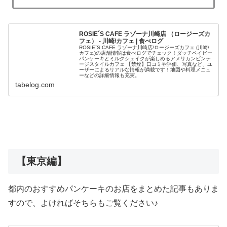
ROSIE´S CAFE ラゾーナ川崎店 （ロージーズカ
フェ） - 川崎/カフェ | 食べログ
ROSIE´S CAFE ラゾーナ川崎店/ロージーズカフェ (川崎/
カフェ)の店舗情報は食べログでチェック！ダッチベイビー
パンケーキとミルクシェイクが楽しめるアメリカンビンテ
ージスタイルカフェ 【禁煙】口コミや評価、写真など、ユ
ーザーによるリアルな情報が満載です！地図や料理メニュ
ーなどの詳細情報も充実。
tabelog.com
【東京編】
都内のおすすめパンケーキのお店をまとめた記事もありま
すので、よければそちらもご覧ください♪