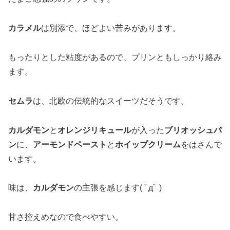
カラメル
は別添で、ほどよい苦みがあります。
もったりとした粘度があるので、プリンともしっかり絡み
ます。
セムラ
は、北欧の伝統的なスイーツだそうです。
カルダモン
と
オレンジリキュール
が入った
ブリオッシュパ
ン
に、
アーモンドペースト
と
ホイップクリーム
をはさんで
います。
味は、
カルダモン
の主張を感じます( ﾟдﾟ )
甘さ控えめなので食べやすい。