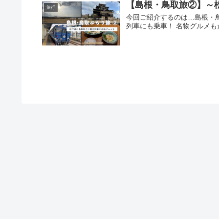
【島根・鳥取旅②】～
旅行
今回ご紹介するのは…島根・
列車にも乗車！ 名物グルメ