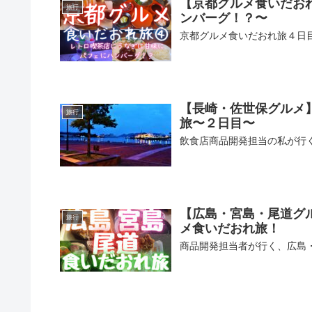
【京都グルメ食いだお
旅行
ンバーグ！？〜
京都グルメ食いだおれ旅４日
【長崎・佐世保グルメ
旅行
旅〜２日目〜
飲食店商品開発担当の私が行
【広島・宮島・尾道グ
旅行
メ食いだおれ旅！
商品開発担当者が行く、広島