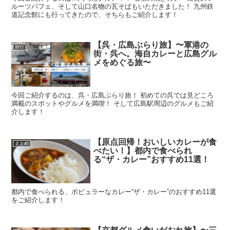
ルーツパフェ、そして山口名物の瓦そばもいただきました！ 九州鉄
道記念館にも行ってきたので、そちらもご紹介します！
【呉・広島ぶらり旅】〜軍港の
旅行
街・呉へ。海自カレーと広島グル
メをめぐる旅〜
今回ご紹介するのは、呉・広島ぶらり旅！ 初めての呉では見どころ
満載のスポットやグルメを満喫！ そして広島駅周辺のグルメもご紹
介します！
【原点回帰！おいしいカレーが食
まとめ
べたい！】都内で食べられ
る“ザ・カレー”おすすめ11選！
都内で食べられる、ポピュラーなカレー“ザ・カレー”のおすすめ11選
をご紹介します！