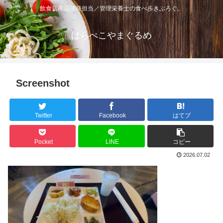
飲食店商品開発担当／管理栄養士の食べ歩きぶろぐ。
はらぺこやまぐるめ
Screenshot
Twitter
Facebook
はてブ
Pocket
LINE
コピー
2026.07.02