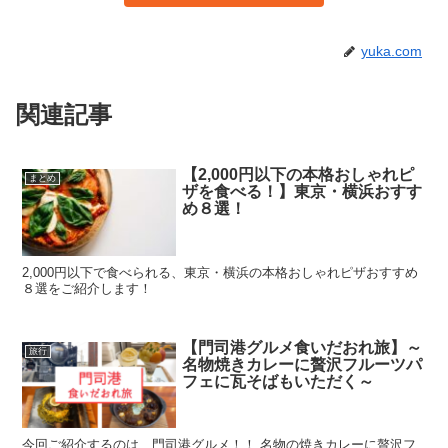
yuka.com
関連記事
【2,000円以下の本格おしゃれピ
まとめ
ザを食べる！】東京・横浜おすす
め８選！
2,000円以下で食べられる、東京・横浜の本格おしゃれピザおすすめ
８選をご紹介します！
【門司港グルメ食いだおれ旅】～
旅行
名物焼きカレーに贅沢フルーツパ
フェに瓦そばもいただく～
今回ご紹介するのは…門司港グルメ！！ 名物の焼きカレーに贅沢フ