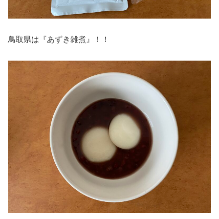
鳥取県は『あずき雑煮』！！