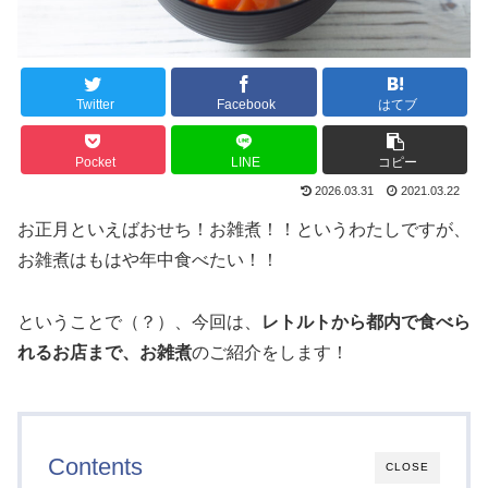
Twitter
Facebook
はてブ
Pocket
LINE
コピー
2026.03.31
2021.03.22
お正月といえばおせち！お雑煮！！というわたしですが、
お雑煮はもはや年中食べたい！！
ということで（？）、今回は、
レトルトから都内で食べら
れるお店まで、お雑煮
のご紹介をします！
Contents
CLOSE