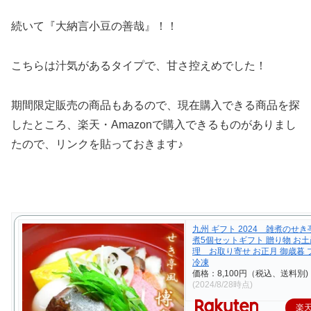
続いて『大納言小豆の善哉』！！
こちらは汁気があるタイプで、甘さ控えめでした！
期間限定販売の商品もあるので、現在購入できる商品を探
したところ、楽天・Amazonで購入できるものがありまし
たので、リンクを貼っておきます♪
九州 ギフト 2024 雑煮のせ
煮5個セットギフト 贈り物 お土
理 お取り寄せ お正月 御歳暮
冷凍
価格：8,100円（税込、送料別)
(2024/8/28時点)
楽