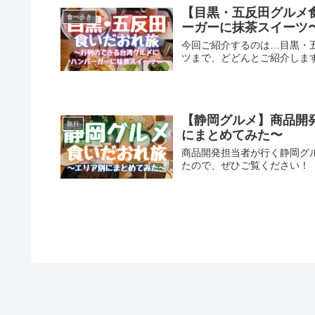
【目黒・五反田グルメ
食べ歩き
ーガーに抹茶スイーツ
今回ご紹介するのは…目黒・
ツまで、どどんとご紹介しま
【静岡グルメ】商品開
旅行
にまとめてみた〜
商品開発担当者が行く静岡グ
たので、ぜひご覧ください！