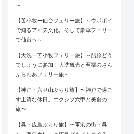
～
【苫小牧ー仙台フェリー旅】～ウポポイ
で知るアイヌ文化。そして豪華フェリー
で仙台へ～
【大洗ー苫小牧フェリー旅】～船旅どう
でしょうに参加！大洗観光と至福のさん
ふらわあフェリー旅～
【神戸・六甲山ぶらり旅】〜神戸で過ご
す上質な休日。エクシブ六甲と美食の
旅〜
【呉・広島ぶらり旅】〜軍港の街・呉