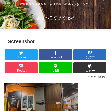
飲食店商品開発担当／管理栄養士の食べ歩きぶろぐ。
はらぺこやまぐるめ
Screenshot
Twitter
Facebook
はてブ
Pocket
LINE
コピー
2025.10.13