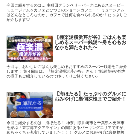
今回ご紹介するのは… 南町田グランベリーパークにあるスヌーピー
ミュージアム＆カフェとひつじのショーンカフェ！！ ミュージアム
はどんなところなのか、カフェでは何を食べられるのか！たっぷりご
紹介します♡
【極楽湯横浜芹が谷】ごはんも楽
温泉
しめるスーパー銭湯〜身も心もお
なかも満たされた〜
今回は、おいしいごはんも楽しめるおすすめのスーパー銭湯をご紹介
します！ 第４回目は、『極楽湯横浜芹が谷』さん！ 施設情報や館内
の様子もご紹介しているのでゆっくりご覧ください♪
【海ほたる】たっぷりのグルメに
旅行
おみやげに裏側探検までご紹介！
今回ご紹介するのは…海ほたる！ 神奈川県川崎市と千葉県木更津市
を結ぶ「東京湾アクアライン」の間にあるパーキングエリアですが、
めちゃくちゃ充実していました！！！ グルメにおみやげに裏側探検