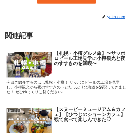
yuka.com
関連記事
【札幌・小樽グルメ旅】〜サッポ
旅行
ロビール工場見学に小樽観光と夜
のすすきのを満喫〜
今回ご紹介するのは…札幌・小樽！ サッポロビールの工場を見学
し、小樽観光から夜のすすきのへとたっぷり北海道を満喫してきまし
た！ ぜひゆっくりご覧ください♪
【スヌーピーミュージアム＆カフ
食べ歩き
ェ】【ひつじのショーンカフェ】
観て食べて楽しんできた♡