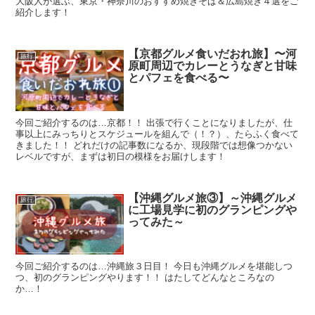
大阪人が選ぶ、東京・神奈川のおすすめ焼きそば＆広島焼き４選をご
紹介します！
【京都グルメ食いだおれ旅】〜河
旅行
原町周辺でカレーとうなぎと甘味
とパフェを食べる〜
今回ご紹介するのは…京都！！ 出張で行くことになりましたが、仕
事以上にみっちりとスケジュールを組んで（！？）、たらふく食べて
きました！！ どれだけの記事数になるか、現段階では想像つかない
レベルですが、まずは初日の模様をお届けします！
【沖縄グルメ旅③】～沖縄グルメ
旅行
に工場見学に初のグランピングや
ってみた～
今回ご紹介するのは…沖縄旅３日目！ 今日も沖縄グルメを堪能しつ
つ、初のグランピングやります！！ はたしてどんなところなの
か…！