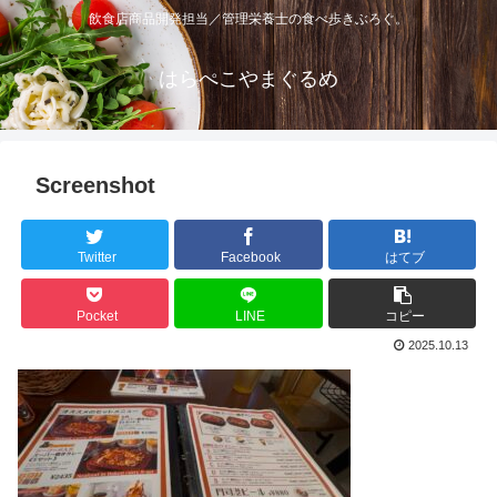
飲食店商品開発担当／管理栄養士の食べ歩きぶろぐ。
はらぺこやまぐるめ
Screenshot
Twitter
Facebook
はてブ
Pocket
LINE
コピー
2025.10.13