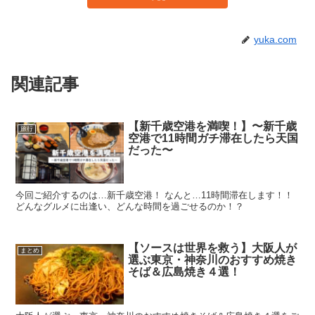
yuka.com
関連記事
【新千歳空港を満喫！】〜新千歳
旅行
空港で11時間ガチ滞在したら天国
だった〜
今回ご紹介するのは…新千歳空港！ なんと…11時間滞在します！！
どんなグルメに出逢い、どんな時間を過ごせるのか！？
【ソースは世界を救う】大阪人が
まとめ
選ぶ東京・神奈川のおすすめ焼き
そば＆広島焼き４選！