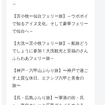
～
【苫小牧ー仙台フェリー旅】～ウポポイ
で知るアイヌ文化。そして豪華フェリー
で仙台へ～
【大洗ー苫小牧フェリー旅】～船旅どう
でしょうに参加！大洗観光と至福のさん
ふらわあフェリー旅～
【神戸・六甲山ぶらり旅】〜神戸で過ご
す上質な休日。エクシブ六甲と美食の
旅〜
【呉・広島ぶらり旅】〜軍港の街・呉