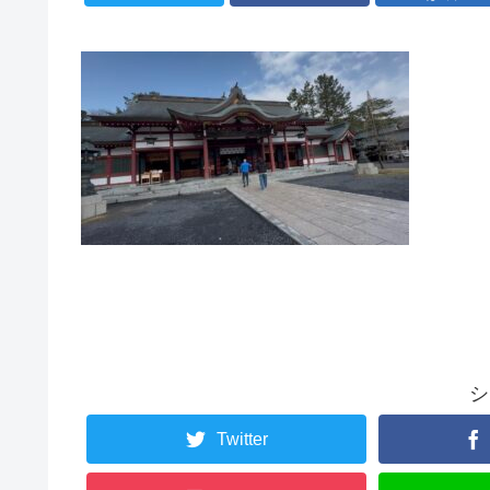
シ
Twitter