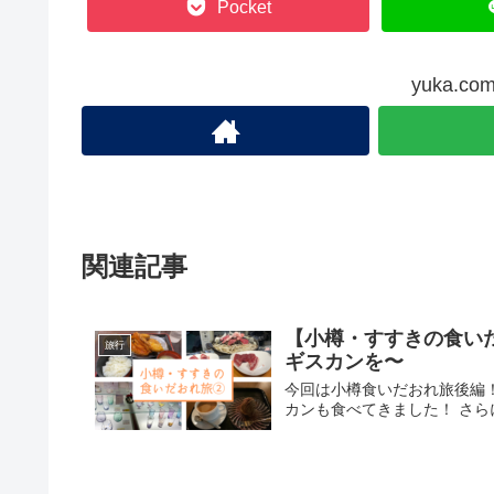
Pocket
yuka.
関連記事
【小樽・すすきの食い
旅行
ギスカンを〜
今回は小樽食いだおれ旅後編
カンも食べてきました！ さら