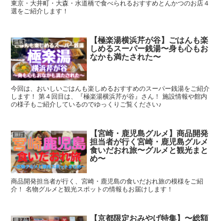
東京・大井町・大森・水道橋で食べられるおすすめとんかつのお店４
選をご紹介します！
【極楽湯横浜芹が谷】ごはんも楽
温泉
しめるスーパー銭湯〜身も心もお
なかも満たされた〜
今回は、おいしいごはんも楽しめるおすすめのスーパー銭湯をご紹介
します！ 第４回目は、『極楽湯横浜芹が谷』さん！ 施設情報や館内
の様子もご紹介しているのでゆっくりご覧ください♪
【宮崎・鹿児島グルメ】商品開発
旅行
担当者が行く宮崎・鹿児島グルメ
食いだおれ旅〜グルメと観光まと
め〜
商品開発担当者が行く、宮崎・鹿児島の食いだおれ旅の模様をご紹
介！ 名物グルメと観光スポットの情報もお届けします！
【京都限定おみやげ特集】〜総額
購入品