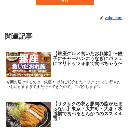
yuka.com
関連記事
【銀座グルメ食いだおれ旅】〜餃
食べ歩き
子にチャーハンにうなぎにパフェ
にマリトッツォまで食べちゃう〜
今回お届けするのは…銀座！ 以前ご紹介したエリアですが、行きた
いお店が多すぎてまた行ってきたので、ご紹介します♡
【サクサクの衣と豚肉の脂がたま
まとめ
らない】東京・大井町・大森・水
道橋で食べるとんかつのススメ４
選！