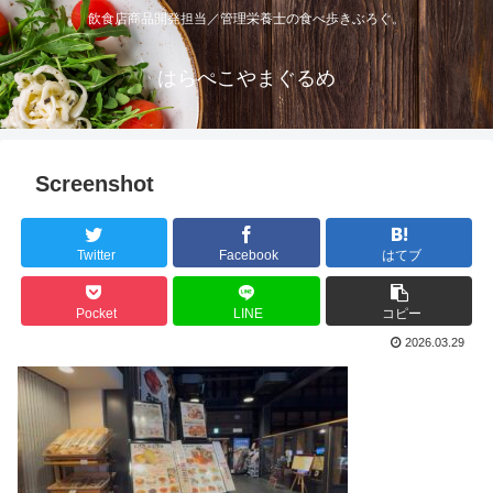
飲食店商品開発担当／管理栄養士の食べ歩きぶろぐ。
はらぺこやまぐるめ
Screenshot
Twitter
Facebook
はてブ
Pocket
LINE
コピー
2026.03.29